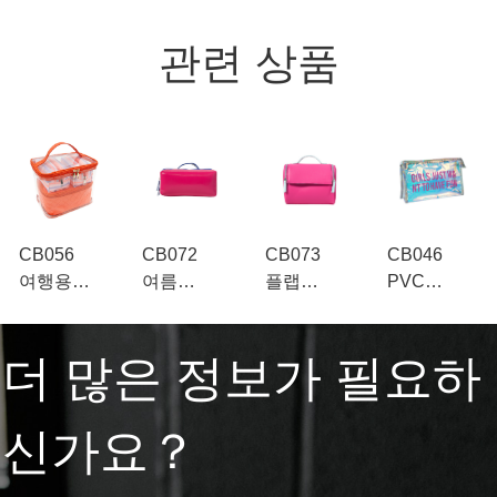
관련 상품
CB056
CB072
CB073
CB046
여행용
여름
플랩
PVC
대형
화장품
메이크업
홀로그램
화장품
파우치
가방 이중
메이크업
더 많은 정보가 필요하
케이스 4개
평평한
지퍼
파우치
세트
화장품
콤팩트
공급업체
메이크업
가방 구획
화장품
신가요？
가방
화장품
파우치
공급업체
파우치
도매