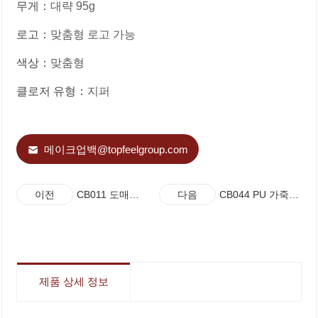
무게：
대략 95g
로고：
맞춤형 로고 가능
색상：
맞춤형
클로저 유형：
지퍼
메이크업백@topfeelgroup.com
CB011 도매
CB044 PU 가죽
이전
다음
기하학 무늬
미니 메이크업
손목 화장품
가방 및 손목
파우치 핸드백
스트랩
제품 상세 정보