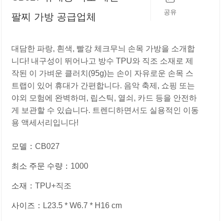
공유
팔찌 가방 공급업체
대담한 파랑, 흰색, 빨강 체크무늬 손목 가방을 소개합
니다! 내구성이 뛰어나고 방수 TPU와 직조 소재로 제
작된 이 가벼운 클러치(95g)는 손이 자유로운 손목 스
트랩이 있어 휴대가 간편합니다. 음악 축제, 쇼핑 또는
야외 모험에 완벽하며, 립스틱, 열쇠, 카드 등을 안전하
게 보관할 수 있습니다. 트렌디하면서도 실용적인 이동
용 액세서리입니다!
모델：
CB027
최소 주문 수량：
1000
소재：
TPU+직조
사이즈：
L23.5 * W6.7 * H16 cm