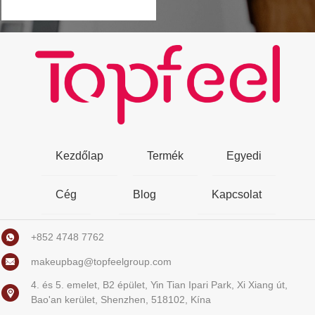
Kezdőlap
Termék
Egyedi
Cég
Blog
Kapcsolat
+852 4748 7762
makeupbag@topfeelgroup.com
4. és 5. emelet, B2 épület, Yin Tian Ipari Park, Xi Xiang út,
Bao'an kerület, Shenzhen, 518102, Kína