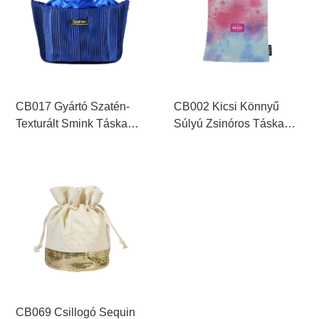
CB017 Gyártó Szatén-
CB002 Kicsi Könnyű
Texturált Smink Táska
Súlyú Zsinóros Táska
Szett
Gyártó
CB069 Csillogó Sequin