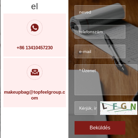
el
+86 13410457230
makeupbag@topfeelgroup.c
om
Beküldés