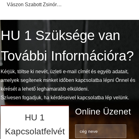
Vászon Szabott Zsinóros
Kupak Táska
HU 1
Szüksége van
További Információra?
Kérjük, töltse ki nevét, üzleti e-mail címét és egyéb adatait,
amelyek segítenek minket időben kapcsolatba lépni Önnel és
kérését a lehető leghamarabb elküldeni.
Szívesen fogadjuk, ha kérdéseivel kapcsolatba lép velünk.
Online Üzenet
HU 1
Kapcsolatfelvét